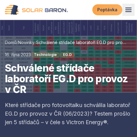
Přeskočit na obsah
Poptávka
Domů
/
Novinky
/
Schválené střídače laboratoří EG.D pro provoz v ČR
16. října 2023
Technologie
EG.D
Schválené střídače
laboratoří EG.D pro provoz
v ČR
Které střídače pro fotovoltaiku schválila laboratoř
EG.D pro provoz v ČR (06/2023)? Testem prošlo
jen 5 střídačů – v čele s Victron Energy®.