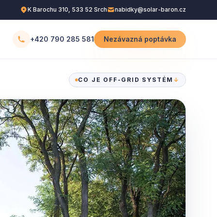
K Barochu 310, 533 52 Srch
nabidky@solar-baron.cz
+420 790 285 581
Nezávazná poptávka
CO JE OFF-GRID SYSTÉM
↓