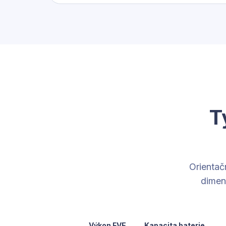
T
Orientač
dimen
Výkon FVE
Kapacita baterie