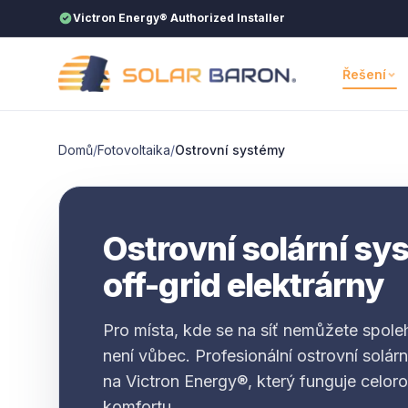
Přeskočit na obsah
Victron Energy® Authorized Installer
Řešení
Domů
/
Fotovoltaika
/
Ostrovní systémy
Ostrovní solární sy
off-grid elektrárny
Pro místa, kde se na síť nemůžete spol
není vůbec. Profesionální ostrovní solá
na Victron Energy®, který funguje celo
komfortu.