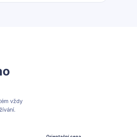
ho
stém vždy
ívání.
Orientační cena