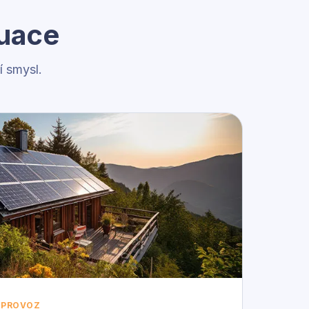
tuace
 smysl.
 PROVOZ