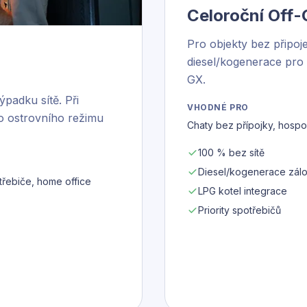
Celoroční Off-
Pro objekty bez připojen
diesel/kogenerace pro 
GX.
ýpadku sítě. Při
VHODNÉ PRO
o ostrovního režimu
Chaty bez přípojky, hospod
100 % bez sítě
Diesel/kogenerace zál
třebiče, home office
LPG kotel integrace
Priority spotřebičů