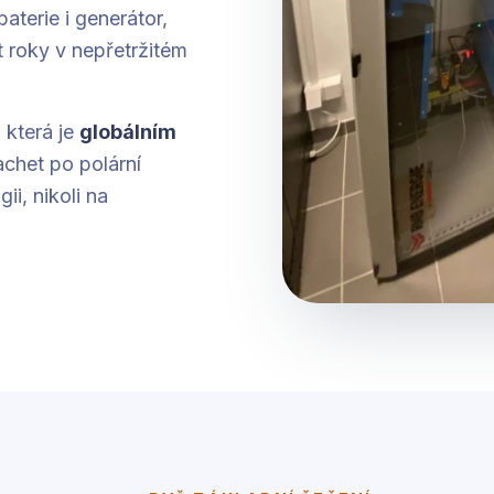
aterie i generátor,
 roky v nepřetržitém
, která je
globálním
achet po polární
i, nikoli na