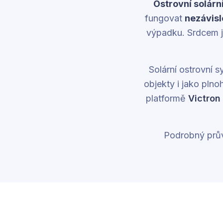
Ostrovní solárn
fungovat
nezávisle
výpadku. Srdcem je 
Solární ostrovní 
objekty i jako pln
platformě
Victron
Podrobný prů