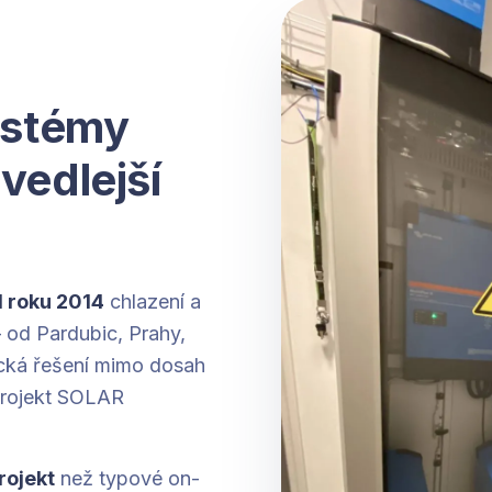
systémy
vedlejší
 roku 2014
chlazení a
 od Pardubic, Prahy,
ická řešení mimo dosah
 projekt SOLAR
rojekt
než typové on-