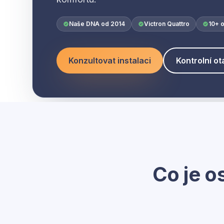
Naše DNA od 2014
Victron Quattro
10+ o
Konzultovat instalaci
Kontrolní o
Co je o