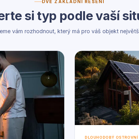
DVĚ ZÁKLADNÍ ŘEŠENÍ
rte si typ podle vaší si
me vám rozhodnout, který má pro váš objekt největší
DLOUHODOBÝ OSTROVNÍ