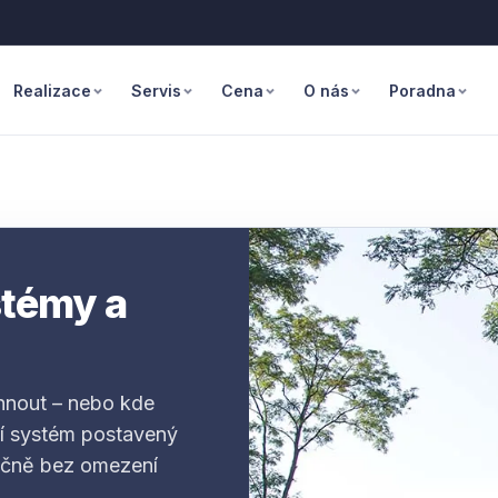
Realizace
Servis
Cena
O nás
Poradna
stémy a
ehnout – nebo kde
rní systém postavený
ročně bez omezení