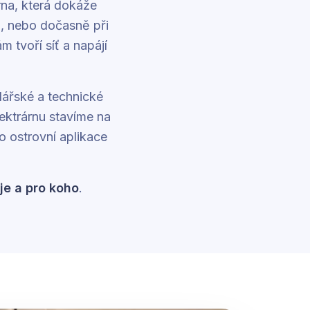
árna, která dokáže
), nebo dočasně při
m tvoří síť a napájí
dářské a technické
ektrárnu stavíme na
o ostrovní aplikace
je a pro koho
.