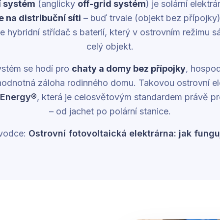
í systém
(anglicky
off-grid systém
) je solární elektr
 na distribuční síti
– buď trvale (objekt bez přípojky
hybridní střídač s baterií, který v ostrovním režimu sá
celý objekt.
systém se hodí pro
chaty a domy bez přípojky
, hospo
ohodnotná záloha rodinného domu. Takovou ostrovní el
 Energy®
, která je celosvětovým standardem právě pr
– od jachet po polární stanice.
vodce:
Ostrovní fotovoltaická elektrárna: jak fungu