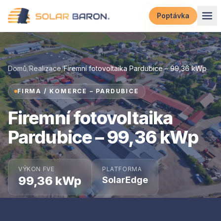
Přeskočit na obsah
Poptávka
Domů
/
Realizace
/
Firemní fotovoltaika Pardubice – 99,36 kWp
FIRMA / KOMERCE – PARDUBICE
Firemní fotovoltaika
Pardubice – 99,36 kWp
VÝKON FVE
PLATFORMA
99,36 kWp
SolarEdge