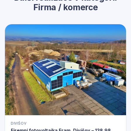
Firma / komerce
DIVIŠOV
Firemní fotovoltaika Fram, Divišov – 138,98