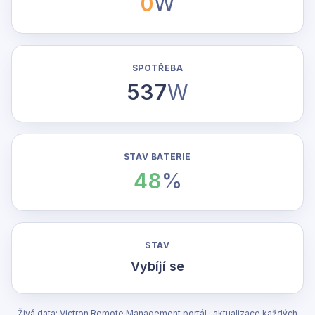
0
W
SPOTŘEBA
537
W
STAV BATERIE
48
%
STAV
Vybíjí se
Živá data: Victron Remote Management portál · aktualizace každých