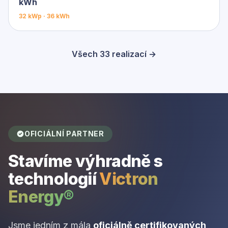
kWh
32 kWp · 36 kWh
Všech 33 realizací →
OFICIÁLNÍ PARTNER
Stavíme výhradně s
technologií
Victron
Energy®
Jsme jedním z mála
oficiálně certifikovaných