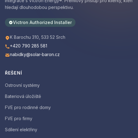
integrace s Victron Energy®. Prémiový přístup pro klienty, kteří
hledají dlouhodobou perspektivu.
Victron Authorized Installer
K Barochu 310, 533 52 Srch
+420 790 285 581
nabidky@solar-baron.cz
ŘEŠENÍ
Ostrovní systémy
Bateriová úložiště
FVE pro rodinné domy
FVE pro firmy
Sdílení elektřiny