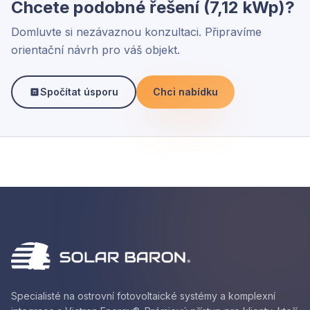
Chcete podobné řešení (7,12 kWp)?
Domluvte si nezávaznou konzultaci. Připravíme
orientační návrh pro váš objekt.
Spočítat úsporu
Chci nabídku
Specialisté na ostrovní fotovoltaické systémy a komplexní