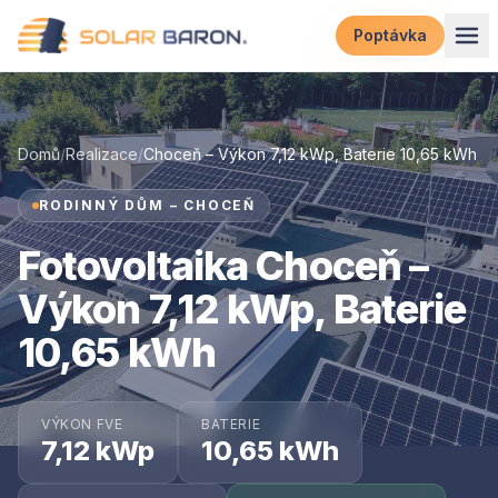
Přeskočit na obsah
Poptávka
Domů
/
Realizace
/
Choceň – Výkon 7,12 kWp, Baterie 10,65 kWh
RODINNÝ DŮM – CHOCEŇ
Fotovoltaika Choceň –
Výkon 7,12 kWp, Baterie
10,65 kWh
VÝKON FVE
BATERIE
7,12 kWp
10,65 kWh