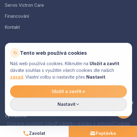
Servis Victron Care
Financování
Kontakt
AKCE
Tento web používá cookies
Kalkulačka
Náš web používá cookies. Kliknutím na
Uložit a zavřít
Poptávka
dáváte souhlas s využitím všech cookies dle našich
zásad
. Vlastní volbu si nastavíte přes
Nastavit
.
Moje nabídka
Uložit a zavřít
→
AI
Nastavit
© 2026
SOLAR BARON
AC & HS, s.r.o. – Všechna práva
®
vyhrazena.
Ochrana osobních údajů
Podmínky jednání o smlouvě
Cookies
Zavolat
Poptávka