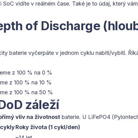
i
SoC vidíte v reálném čase. Také je to údaj, který v
epth of Discharge (hlou
ity baterie vyčerpáte v jednom cyklu nabití/vybití. Řík
jeme z 100 % na 0 %
eme z 100 % na 10 %
eme z 100 % na 50 %
DoD záleží
přímý vliv na životnost
baterie. U LiFePO4 (Pylontech)
cykly
Roky života (1 cykl/den)
~14 let