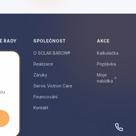
É ŘADY
SPOLEČNOST
AKCE
O SOLAR BARON®
Kalkulačka
Realizace
Poptávka
Záruky
Moje
nabídka
y®
Servis Victron Care
lbu
Financování
Kontakt