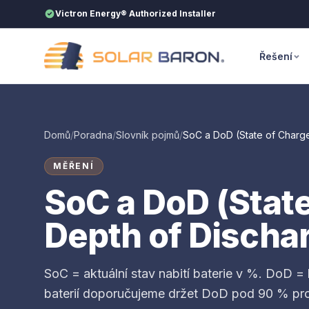
Přeskočit na obsah
Victron Energy® Authorized Installer
Řešení
Domů
/
Poradna
/
Slovník pojmů
/
SoC a DoD (State of Charge
MĚŘENÍ
SoC a DoD (State
Depth of Discha
SoC = aktuální stav nabití baterie v %. DoD =
baterií doporučujeme držet DoD pod 90 % pro