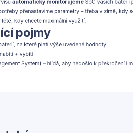
rvisu
automaticky monitorujeme
SoC vašich baterií
potřeby přenastavíme parametry – třeba v zimě, kdy se
v létě, kdy chcete maximální využití.
ící pojmy
aterií, na které platí výše uvedené hodnoty
abití + vybití
gement System) – hlídá, aby nedošlo k překročení lim