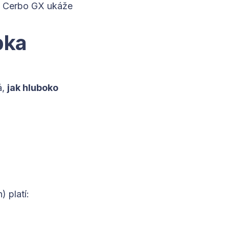
ám Cerbo GX ukáže
bka
á,
jak hluboko
 platí: