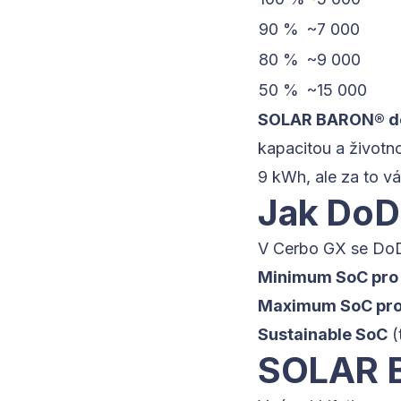
90 %
~7 000
80 %
~9 000
50 %
~15 000
SOLAR BARON® do
kapacitou a životno
9 kWh, ale za to vá
Jak DoD 
V Cerbo GX se DoD
Minimum SoC pro v
Maximum SoC pro n
Sustainable SoC
(
SOLAR B