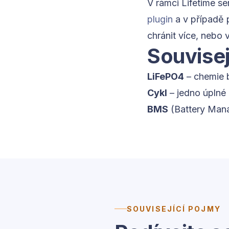
V rámci Lifetime se
plugin
a v případě 
chránit více, nebo 
Souvisej
LiFePO4
– chemie b
Cykl
– jedno úplné n
BMS
(Battery Mana
SOUVISEJÍCÍ POJMY