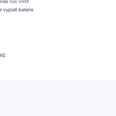
 přes
náš VRM
 vyplatí baterie
itů