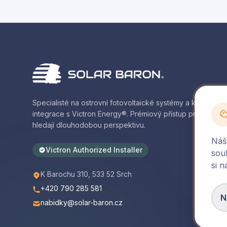
Specialisté na ostrovní fotovoltaické systémy a komplexní
integrace s Victron Energy®. Prémiový přístup pro klienty, 
hledají dlouhodobou perspektivu.
Náš
Victron Authorized Installer
sou
si n
K Barochu 310, 533 52 Srch
+420 790 285 581
N
nabidky@solar-baron.cz