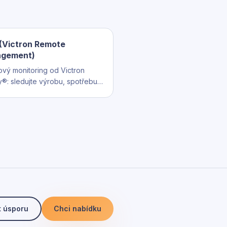
(Victron Remote
gement)
vý monitoring od Victron
®: sledujte výrobu, spotřebu
 baterie v reálném čase z
. SOLAR BARON® nabízí vlastní
ení nad VRM API.
t úsporu
Chci nabídku