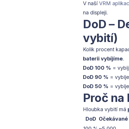
V naší
VRM aplikac
na displeji.
DoD – D
vybití)
Kolik procent kapac
baterii vybíjíme
.
DoD 100 %
= vybi
DoD 90 %
= vybij
DoD 50 %
= vybij
Proč na 
Hloubka vybití má
DoD
Očekávané 
100 %
~5 000