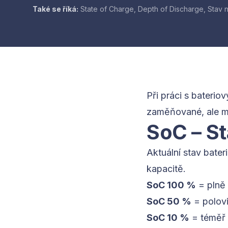
Také se říká:
State of Charge, Depth of Discharge, Stav na
Při práci s baterio
zaměňované, ale mě
SoC – St
Aktuální stav bater
kapacitě.
SoC 100 %
= plně 
SoC 50 %
= polovi
SoC 10 %
= téměř 