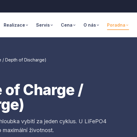
Realizace
Servis
Cena
O nás
Poradna
 / Depth of Discharge)
 of Charge /
rge)
 hloubka vybití za jeden cyklus. U LiFePO4
 maximální životnost.