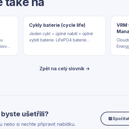
e také na
Cykly baterie (cycle life)
VRM 
Mana
Jeden cykl = úplné nabití + úplné
ou
vybití baterie. LiFePO4 baterie
Cloudo
miové
Pylontech mají garantovaných 6 000
Energy
stí (6
cyklů – při běžném provozu 1 cykl
a stav
stí
denně to je 15–25 let života.
mobilu
.
rozšíř
Zpět na celý slovník →
tě.
 byste ušetřili?
Spočíta
ru nebo si nechte připravit nabídku.