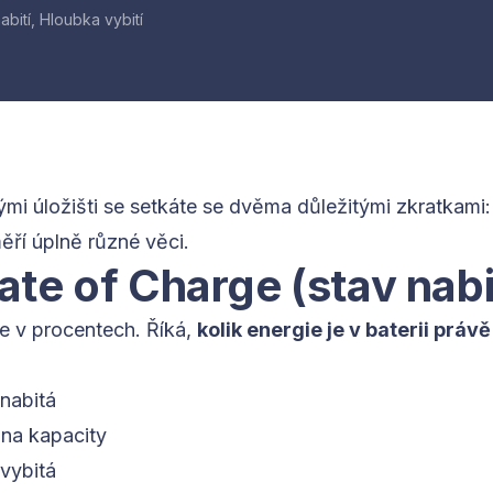
bití, Hloubka vybití
vými úložišti se setkáte se dvěma důležitými zkratkami
ří úplně různé věci.
ate of Charge (stav nabi
ie v procentech. Říká,
kolik energie je v baterii práv
nabitá
na kapacity
vybitá