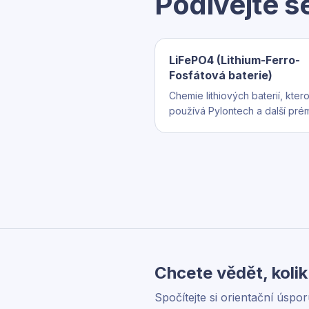
Podívejte s
LiFePO4 (Lithium-Ferro-
Fosfátová baterie)
Chemie lithiových baterií, kter
používá Pylontech a další pré
značky. Vyniká dlouhou životno
000–10 000+ cyklů), bezpečno
(nehoří) a stabilitou v teplotách
Standard pro stacionární úložiš
Chcete vědět, kolik
Spočítejte si orientační úspo