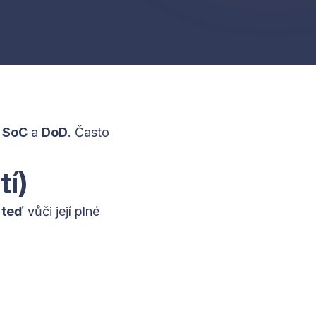
:
SoC
a
DoD
. Často
tí)
ě teď
vůči její plné