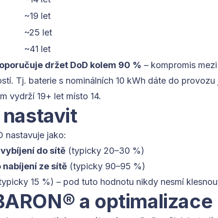
~19 let
~25 let
~41 let
poručuje držet DoD kolem 90 %
– kompromis mezi 
stí. Tj. baterie s nominálních 10 kWh dáte do provozu 
m vydrží 19+ let místo 14.
nastavit
 nastavuje jako:
ybíjení do sítě
(typicky 20–30 %)
abíjení ze sítě
(typicky 90–95 %)
typicky 15 %) – pod tuto hodnotu nikdy nesmí klesnou
ARON® a optimalizace