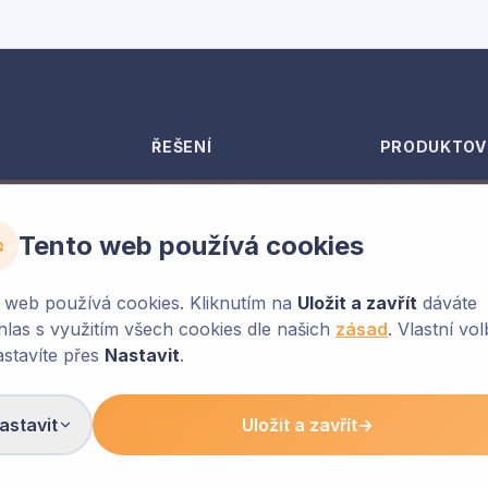
ŘEŠENÍ
PRODUKTOV
Ostrovní systémy
miniBaron
Bateriová úložiště
optiBaron
Tento web používá cookies
kteří
FVE pro rodinné domy
maxiBaron
 web používá cookies. Kliknutím na
Uložit a zavřít
dáváte
FVE pro firmy
Victron Energ
hlas s využitím všech cookies dle našich
zásad
. Vlastní vo
Sdílení elektřiny
astavíte přes
Nastavit
.
Tepelná čerpadla
astavit
Uložit a zavřít
→
Zelené střechy