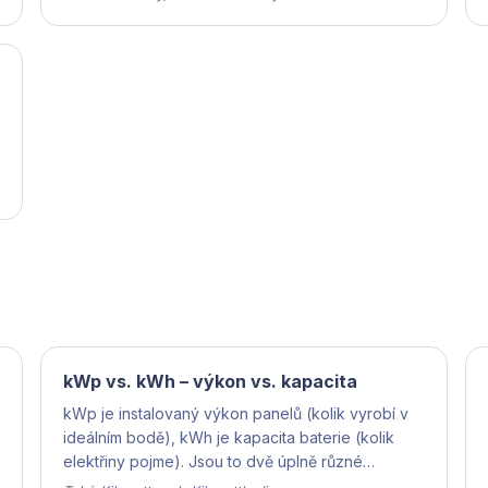
kWp vs. kWh – výkon vs. kapacita
kWp je instalovaný výkon panelů (kolik vyrobí v
ideálním bodě), kWh je kapacita baterie (kolik
elektřiny pojme). Jsou to dvě úplně různé
jednotky, často zaměňované laiky.