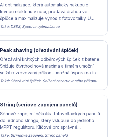
AI optimalizace, která automaticky nakupuje
levnou elektřinu v noci, prodává drahou ve
špičce a maximalizuje výnos z fotovoltaiky. U
rodinných domů orientačně +5 000 až +15 000 Kč
Také: DESS, Spotová optimalizace
ročně – přesný přínos závisí na velikosti instalace,
tarifu a spotřebě.
Peak shaving (ořezávání špiček)
Ořezávání krátkých odběrových špiček z baterie.
Snižuje čtvrthodinová maxima a firmám umožní
snížit rezervovaný příkon – možná úspora na fixní
složce faktury.
Také: Ořezávání špiček, Snížení rezervovaného příkonu
String (sériové zapojení panelů)
Sériové zapojení několika fotovoltaických panelů
do jednoho stringu, který vstupuje do jednoho
MPPT regulátoru. Klíčové pro správné
dimenzování systému a maximalizaci výnosu.
Také: Stringové zapojení, String panelů