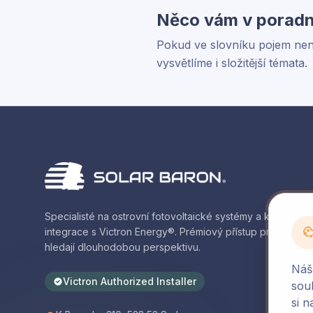
Něco vám v poradn
Pokud ve slovníku pojem nena
vysvětlíme i složitější témata.
Specialisté na ostrovní fotovoltaické systémy a komplexní
integrace s Victron Energy®. Prémiový přístup pro klienty, 
hledají dlouhodobou perspektivu.
Náš
Victron Authorized Installer
sou
si n