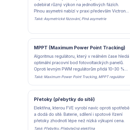
odebírat různý výkon na jednotlivých fázích.
Plnou asymetrii nabízí v praxi především Victron
Energy® – klíčové pro zálohu i úspory.
Také: Asymetrické fázování, Plná asymetrie
MPPT (Maximum Power Point Tracking)
Algoritmus regulátoru, který v reálném čase hledá
optimální pracovní bod fotovoltaických panelů.
Oproti levným PWM regulátorům přidá 10–30 %
ročního výnosu.
Také: Maximum Power Point Tracking, MPPT regulátor
Přetoky (přebytky do sítě)
Elektřina, kterou FVE vyrobí navíc oproti spotřebě
a dodá do sítě. Baterie, sdílení i spotové řízení
přetoky zhodnotí lépe než nízká výkupní cena.
Také: Přebytky, Přebytečná elektřina