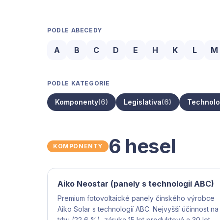
PODLE ABECEDY
A
B
C
D
E
H
K
L
M
PODLE KATEGORIE
Komponenty
(6)
Legislativa
(6)
Technolo
6 hesel
KOMPONENTY
Aiko Neostar (panely s technologií ABC)
Premium fotovoltaické panely čínského výrobce
Aiko Solar s technologií ABC. Nejvyšší účinnost na
trhu (22,6 %), záruka 15 let produktová a 30 let na