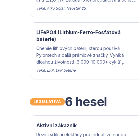
pokles výkonu. Primární volba SOLAR BARON®.
Také: Aiko Solar, Neostar 2S
LiFePO4 (Lithium-Ferro-Fosfátová
baterie)
Chemie lithiových baterií, kterou používá
Pylontech a další prémiové značky. Vyniká
dlouhou životností (6 000–10 000+ cyklů),
bezpečností (nehoří) a stabilitou v teplotách.
Také: LFP, LFP baterie
Standard pro stacionární úložiště.
6 hesel
LEGISLATIVA
Aktivní zákazník
Režim sdílení elektřiny pro jednotlivce nebo