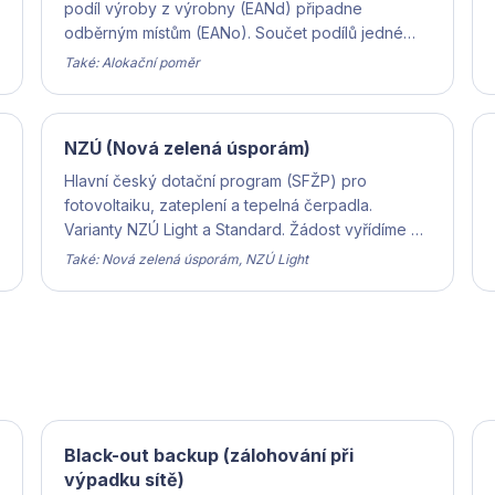
podíl výroby z výrobny (EANd) připadne
odběrným místům (EANo). Součet podílů jedné
výrobny nesmí přesáhnout 100 %.
Také: Alokační poměr
NZÚ (Nová zelená úsporám)
Hlavní český dotační program (SFŽP) pro
fotovoltaiku, zateplení a tepelná čerpadla.
Varianty NZÚ Light a Standard. Žádost vyřídíme za
vás.
Také: Nová zelená úsporám, NZÚ Light
Black-out backup (zálohování při
výpadku sítě)