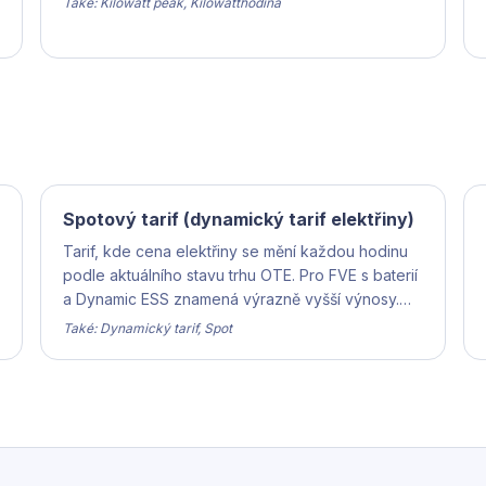
Také: Kilowatt peak, Kilowatthodina
Spotový tarif (dynamický tarif elektřiny)
Tarif, kde cena elektřiny se mění každou hodinu
podle aktuálního stavu trhu OTE. Pro FVE s baterií
a Dynamic ESS znamená výrazně vyšší výnosy.
Pro běžnou domácnost bez chytrého řízení velké
Také: Dynamický tarif, Spot
riziko.