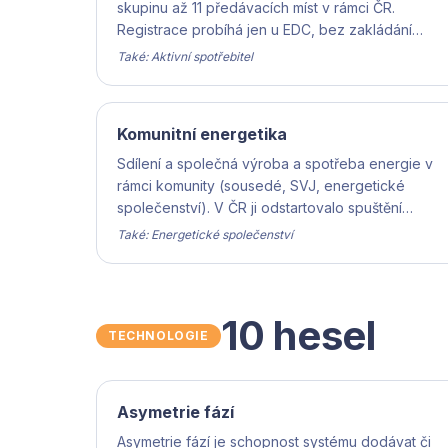
skupinu až 11 předávacích míst v rámci ČR.
Registrace probíhá jen u EDC, bez zakládání
právnické osoby.
Také: Aktivní spotřebitel
Komunitní energetika
Sdílení a společná výroba a spotřeba energie v
rámci komunity (sousedé, SVJ, energetické
společenství). V ČR ji odstartovalo spuštění
Elektroenergetického datového centra (EDC) v
Také: Energetické společenství
srpnu 2024.
10 hesel
TECHNOLOGIE
Asymetrie fází
Asymetrie fází je schopnost systému dodávat či