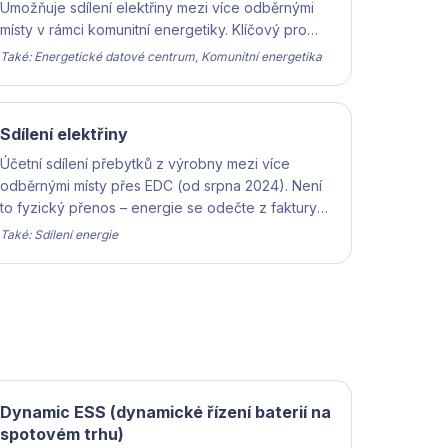
Umožňuje sdílení elektřiny mezi více odběrnými
místy v rámci komunitní energetiky. Klíčový pro
plnou výši dotace NZÚ od 2025 do 2026.
Také: Energetické datové centrum, Komunitní energetika
Aktuálně není sdílení pro získání úvěru NZÚ nutné.
Sdílení elektřiny
Účetní sdílení přebytků z výrobny mezi více
odběrnými místy přes EDC (od srpna 2024). Není
to fyzický přenos – energie se odečte z faktury
jiného místa ve stejné čtvrthodině.
Také: Sdílení energie
Dynamic ESS (dynamické řízení baterií na
spotovém trhu)