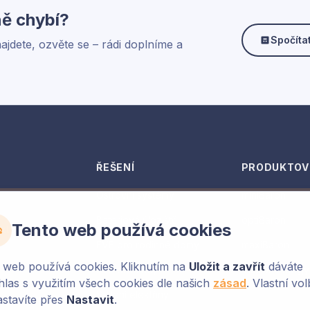
ě chybí?
Spočíta
jdete, ozvěte se – rádi doplníme a
ŘEŠENÍ
PRODUKTOV
Ostrovní systémy
miniBaron
Bateriová úložiště
optiBaron
Tento web používá cookies
kteří
FVE pro rodinné domy
maxiBaron
 web používá cookies. Kliknutím na
Uložit a zavřít
dáváte
FVE pro firmy
Victron Energ
hlas s využitím všech cookies dle našich
zásad
. Vlastní vo
Sdílení elektřiny
astavíte přes
Nastavit
.