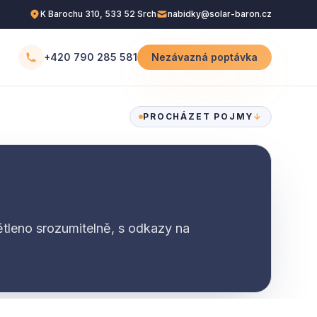
K Barochu 310, 533 52 Srch
nabidky@solar-baron.cz
+420 790 285 581
Nezávazná poptávka
PROCHÁZET POJMY
↓
tleno srozumitelně, s odkazy na