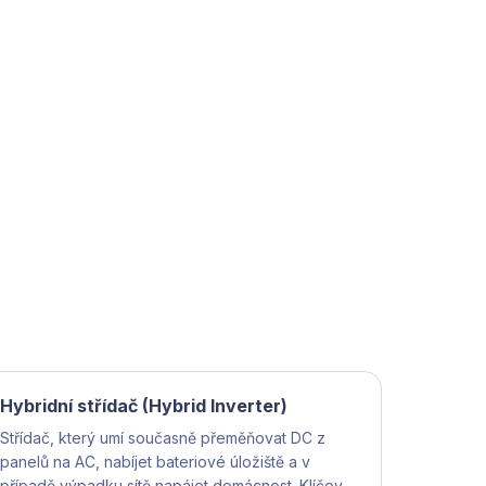
Hybridní střídač (Hybrid Inverter)
Střídač, který umí současně přeměňovat DC z
panelů na AC, nabíjet bateriové úložiště a v
případě výpadku sítě napájet domácnost. Klíčová