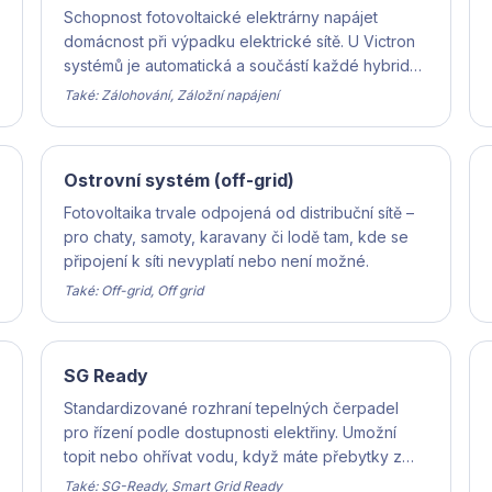
Schopnost fotovoltaické elektrárny napájet
domácnost při výpadku elektrické sítě. U Victron
systémů je automatická a součástí každé hybridní
instalace – vy se o nic nestaráte.
Také: Zálohování, Záložní napájení
Ostrovní systém (off-grid)
Fotovoltaika trvale odpojená od distribuční sítě –
pro chaty, samoty, karavany či lodě tam, kde se
připojení k síti nevyplatí nebo není možné.
Také: Off-grid, Off grid
SG Ready
Standardizované rozhraní tepelných čerpadel
pro řízení podle dostupnosti elektřiny. Umožní
topit nebo ohřívat vodu, když máte přebytky z
FVE nebo levnou elektřinu na spotu.
Také: SG-Ready, Smart Grid Ready