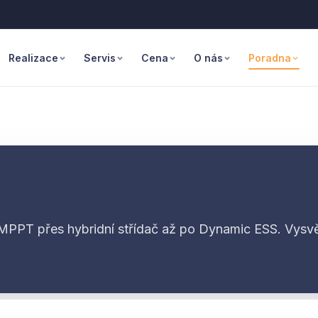
Realizace
Servis
Cena
O nás
Poradna
 MPPT přes hybridní střídač až po Dynamic ESS. Vysvě