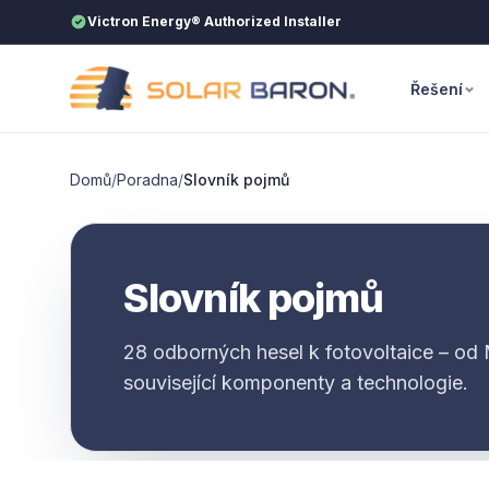
Přeskočit na obsah
Victron Energy® Authorized Installer
Řešení
Domů
/
Poradna
/
Slovník pojmů
Slovník pojmů
28 odborných hesel k fotovoltaice – od
související komponenty a technologie.