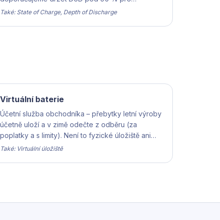
maximální životnost.
Také: State of Charge, Depth of Discharge
Virtuální baterie
Účetní služba obchodníka – přebytky letní výroby
účetně uloží a v zimě odečte z odběru (za
poplatky a s limity). Není to fyzické úložiště ani
záloha při výpadku.
Také: Virtuální úložiště