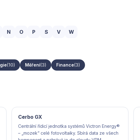
N
O
P
S
V
W
gie
(10)
Měření
(3)
Finance
(3)
Cerbo GX
Centrální řídicí jednotka systémů Victron Energy®
– „mozek“ celé fotovoltaiky. Sbírá data ze všech
komponent a nahrává je do cloudu VRM.