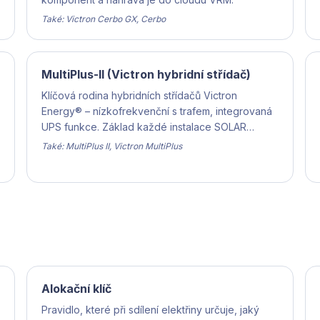
Také: Victron Cerbo GX, Cerbo
MultiPlus-II (Victron hybridní střídač)
Klíčová rodina hybridních střídačů Victron
Energy® – nízkofrekvenční s trafem, integrovaná
UPS funkce. Základ každé instalace SOLAR
BARON®.
Také: MultiPlus II, Victron MultiPlus
Alokační klíč
Pravidlo, které při sdílení elektřiny určuje, jaký