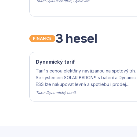
Také: Cyklus baterie, Cycle life
3 hesel
FINANCE
Dynamický tarif
Tarif s cenou elektřiny navázanou na spotový trh.
Se systémem SOLAR BARON® s baterií a Dynamic
ESS lze nakupovat levně a spotřebu i prodej
přesouvat do výhodných časů.
Také: Dynamický ceník