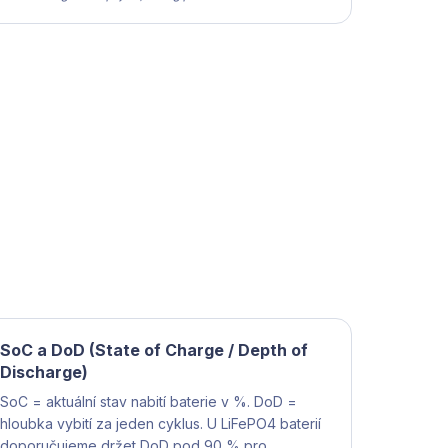
SoC a DoD (State of Charge / Depth of
Discharge)
SoC = aktuální stav nabití baterie v %. DoD =
hloubka vybití za jeden cyklus. U LiFePO4 baterií
doporučujeme držet DoD pod 90 % pro