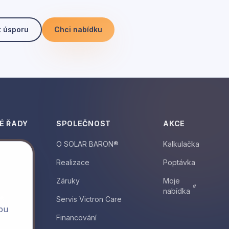
t úsporu
Chci nabídku
É ŘADY
SPOLEČNOST
AKCE
O SOLAR BARON®
Kalkulačka
Realizace
Poptávka
Záruky
Moje
nabídka
y®
Servis Victron Care
lbu
Financování