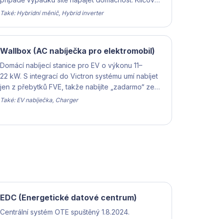
komponenta každé moderní FVE s baterií.
Také: Hybridní měnič, Hybrid inverter
Wallbox (AC nabíječka pro elektromobil)
Domácí nabíjecí stanice pro EV o výkonu 11–
22 kW. S integrací do Victron systému umí nabíjet
jen z přebytků FVE, takže nabíjíte „zadarmo“ ze
slunce.
Také: EV nabíječka, Charger
EDC (Energetické datové centrum)
Centrální systém OTE spuštěný 1.8.2024.