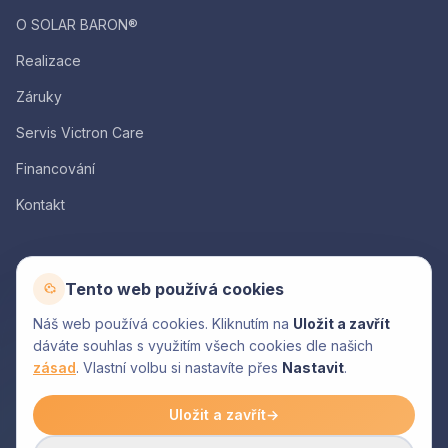
O SOLAR BARON®
Realizace
Záruky
Servis Victron Care
Financování
Kontakt
AKCE
Tento web používá cookies
Kalkulačka
Náš web používá cookies. Kliknutím na
Uložit a zavřít
Poptávka
dáváte souhlas s využitím všech cookies dle našich
zásad
. Vlastní volbu si nastavíte přes
Nastavit
.
Moje nabídka
Uložit a zavřít
→