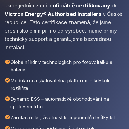
Jsme jedním z mála
oficiálně certifikovaných
Victron Energy® Authorized Installers
v České
republice. Tato certifikace znamená, že jsme
prošli školením přímo od výrobce, máme přímý
technický support a garantujeme bezvadnou
instalaci.
Globální lídr v technologiích pro fotovoltaiku a
baterie
Modulární a škálovatelná platforma – kdykoli
rozšíříte
Dynamic ESS – automatické obchodování na
spotovém trhu
Záruka 5+ let, životnost komponentů desítky let
Monitoring přes VRM portál odkudkoli