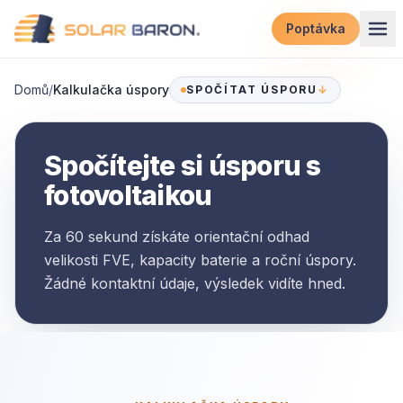
Přeskočit na obsah
Poptávka
Domů
/
Kalkulačka úspory
SPOČÍTAT ÚSPORU
↓
Spočítejte si úsporu s
fotovoltaikou
Za 60 sekund získáte orientační odhad
velikosti FVE, kapacity baterie a roční úspory.
Žádné kontaktní údaje, výsledek vidíte hned.