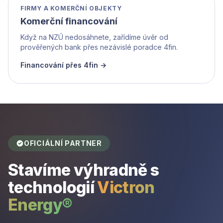
FIRMY A KOMERČNÍ OBJEKTY
Komerční financování
Když na NZÚ nedosáhnete, zařídíme úvěr od
prověřených bank přes nezávislé poradce 4fin.
Financování přes 4fin →
OFICIÁLNÍ PARTNER
Stavíme výhradně s
technologií
Victron
Energy®