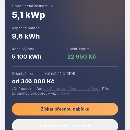
Doporučená velikost FVE
5,1
kWp
Kapacita baterie
9,6
kWh
Roční výroba
Roční úspora
5 100
kWh
22 950
Kč
Orientační cena na klíč (vč. 12 % DPH)
od
346 000
Kč
„Od" cena dle řad
miniBaron / optiBaron / maxiBaron
. Před
případnou podporou – viz
Dotace
.
Získat přesnou nabídku
Poslat výsledek na e-mail