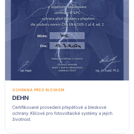
OCHRANA PŘED BLESKEM
DEHN
Certifikované provedení přepěťové a bleskové
ochrany. Klíčové pro fotovoltaické systémy a jejich
životnost.