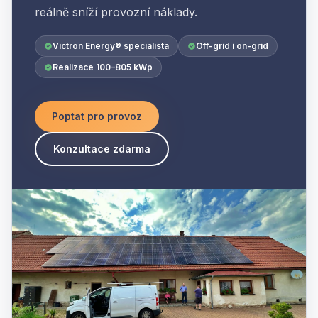
reálně sníží provozní náklady.
Victron Energy® specialista
Off-grid i on-grid
Realizace 100–805 kWp
Poptat pro provoz
Konzultace zdarma