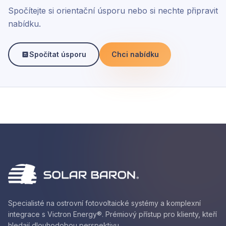
Spočítejte si orientační úsporu nebo si nechte připravit
nabídku.
Spočítat úsporu
Chci nabídku
Specialisté na ostrovní fotovoltaické systémy a komplexní
integrace s Victron Energy®. Prémiový přístup pro klienty, kteří
hledají dlouhodobou perspektivu.