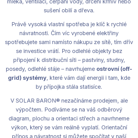
mléka, ventilaci, čerpání vody, drcení krmiv nebo
sušení obilí a dřeva.
Právě vysoká vlastní spotřeba je klíč k rychlé
návratnosti. Čím víc vyrobené elektřiny
spotřebujete sami namísto nákupu ze sítě, tím dřív
se investice vrátí. Pro odlehlé objekty bez
připojení k distribuční síti – pastviny, studny,
posedy, odlehlé stáje – navrhujeme
ostrovní (off-
grid) systémy
, které vám dají energii i tam, kde
by přípojka stála statisíce.
V SOLAR BARON® nezačínáme prodejem, ale
výpočtem. Podíváme se na váš odběrový
diagram, plochu a orientaci střech a navrhneme
výkon, který se vám reálně vyplatí. Orientační
přínos a návratnost si můžete spočítat v naší