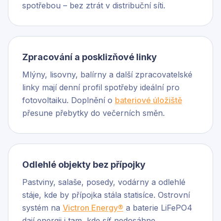
spotřebou – bez ztrát v distribuční síti.
Zpracování a posklizňové linky
Mlýny, lisovny, balírny a další zpracovatelské
linky mají denní profil spotřeby ideální pro
fotovoltaiku. Doplnění o
bateriové úložiště
přesune přebytky do večerních směn.
Odlehlé objekty bez přípojky
Pastviny, salaše, posedy, vodárny a odlehlé
stáje, kde by přípojka stála statisíce. Ostrovní
systém na
Victron Energy®
a baterie LiFePO4
dají energii i tam, kde síť nedosáhne.