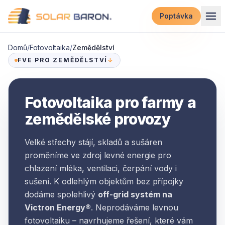
Přeskočit na obsah
Poptávka
Domů
/
Fotovoltaika
/
Zemědělství
FVE PRO ZEMĚDĚLSTVÍ
↓
Fotovoltaika pro farmy a
zemědělské provozy
Velké střechy stájí, skladů a sušáren
proměníme ve zdroj levné energie pro
chlazení mléka, ventilaci, čerpání vody i
sušení. K odlehlým objektům bez přípojky
dodáme spolehlivý
off-grid systém na
Victron Energy®
. Neprodáváme levnou
fotovoltaiku – navrhujeme řešení, které vám