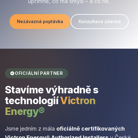
upřímně, co má smysl – a co ne.
Nezávazná poptávka
Konzultace zdarma
OFICIÁLNÍ PARTNER
Stavíme výhradně s
technologií
Victron
Energy®
Jsme jedním z mála
oficiálně certifikovaných
Victron Energy® Authorized Installers
v České