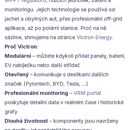
MPPT regulátorů
, řídících jednotek, baterií a
monitoringu. Jejich technologie se používá od
jachet a obytných aut, přes profesionální off-grid
aplikace, až po polární stanice. Proč na ně
sázíme, shrnujeme na stránce
Victron Energy
.
Proč Victron
:
Modulární
– můžete kdykoli přidat panely, baterii,
EV nabíječku nebo další střídač
Otevřený
– komunikuje s desítkami dalších
značek (Pylontech, BYD, Tesla, …)
Profesionální monitoring
–
VRM portál
poskytuje detailní data v reálném čase i historické
grafy
Dlouhá životnost
– komponenty jsou navrženy