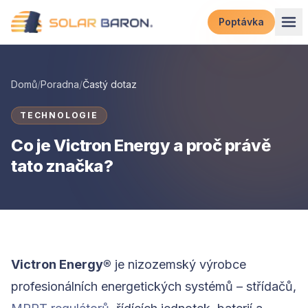
Přeskočit na obsah
Poptávka
Domů
/
Poradna
/
Častý dotaz
TECHNOLOGIE
Co je Victron Energy a proč právě
tato značka?
Victron Energy®
je nizozemský výrobce
profesionálních energetických systémů – střídačů,