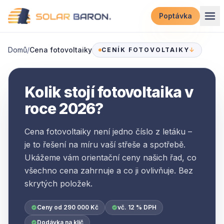
Přeskočit na obsah
Poptávka
Domů
/
Cena fotovoltaiky
CENÍK FOTOVOLTAIKY
↓
Kolik stojí fotovoltaika v
roce 2026?
Cena fotovoltaiky není jedno číslo z letáku –
je to řešení na míru vaší střeše a spotřebě.
Ukážeme vám orientační ceny našich řad, co
všechno cena zahrnuje a co ji ovlivňuje. Bez
skrytých položek.
Ceny od 290 000 Kč
vč. 12 % DPH
Dodávka na klíč