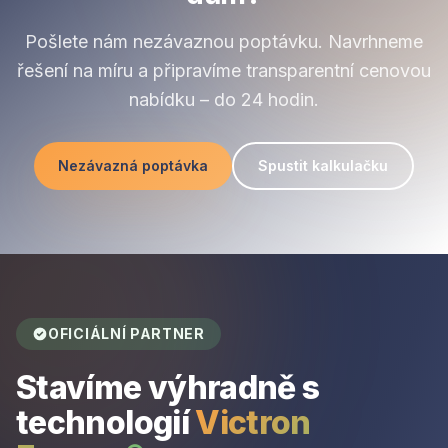
Pošlete nám nezávaznou poptávku. Navrhneme
řešení na míru a připravíme transparentní cenovou
nabídku – do 24 hodin.
Nezávazná poptávka
Spustit kalkulačku
OFICIÁLNÍ PARTNER
Stavíme výhradně s
technologií
Victron