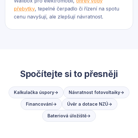
Wallbox pro elektromobil,
ohřev vody
přebytky
, tepelné čerpadlo či řízení na spotu
cenu navyšují, ale zlepšují návratnost.
Spočítejte si to přesněji
Kalkulačka úspory
→
Návratnost fotovoltaiky
→
Financování
→
Úvěr a dotace NZÚ
→
Bateriová úložiště
→