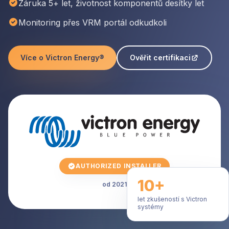
Záruka 5+ let, životnost komponentů desítky let
Monitoring přes VRM portál odkudkoli
Více o Victron Energy®
Ověřit certifikaci
AUTHORIZED INSTALLER
10+
od 2021
let zkušeností s Victron
systémy