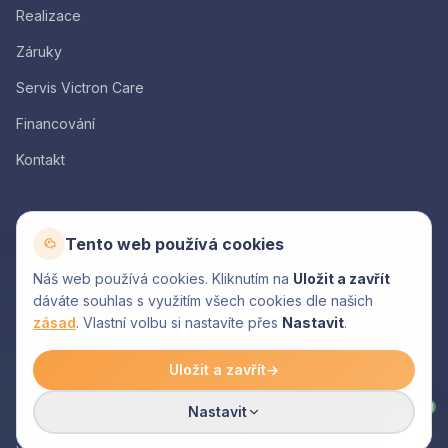
Realizace
Záruky
Servis Victron Care
Financování
Kontakt
AKCE
Tento web používá cookies
Kalkulačka
Náš web používá cookies. Kliknutím na
Uložit a zavřít
Poptávka
dáváte souhlas s využitím všech cookies dle našich
zásad
. Vlastní volbu si nastavíte přes
Nastavit
.
Moje nabídka
Uložit a zavřít
→
AI
Nastavit
© 2026
SOLAR BARON
AC & HS, s.r.o. – Všechna práva
®