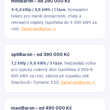
miniBaron – od 290 000 Kč
3–5,4 kWp / 4,8 kWh / 1 fáze.
Kompaktní
řešení pro menší domácnosti, chaty a
rekreační objekty (spotřeba do 4 000 kWh za
rok).
Detail miniBaron →
optiBaron – od 390 000 Kč
7,2 kWp / 9,6 kWh / 3 fáze.
Nejčastější volba
pro typický rodinný dům (spotřeba 4 000–8
000 kWh za rok), záloha při výpadku sítě
(blackout) i Dynamic ESS.
Detail optiBaron →
maxiBaron – od 490 000 Kč